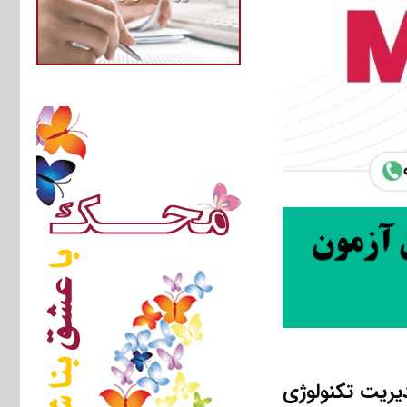
یریت تکنولوژی