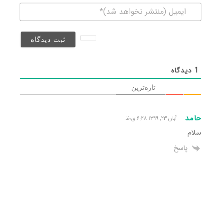
ایمیل
(منتشر
نخواهد
شد)*
1
دیدگاه
تازه‌ترین
حامد
آبان ۲۳, ۱۳۹۹ ۶:۲۸ ق٫ظ
سلام
پاسخ