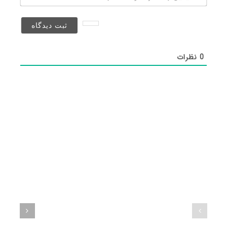
(منتشر
نخواهد
شد)*
0
نظرات