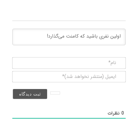
نام*
ایمیل
(منتشر
نخواهد
شد)*
0
نظرات