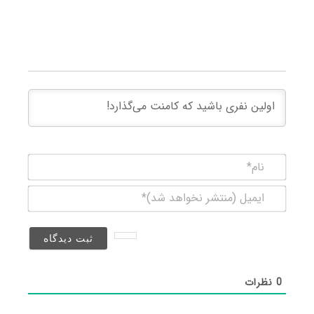
نام*
ایمیل
(منتشر
نخواهد
شد)*
0
نظرات