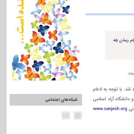
م رسان بله
ست.
 شد. با توجه به ادغام
 دکتری 99 دانشگاه های سراسری و دانشگاه آزاد اسلامی
شبکه‌های اجتماعی
انی
www.sanjesh.org