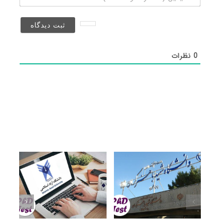
(منتشر
نخواهد
شد)*
0
نظرات