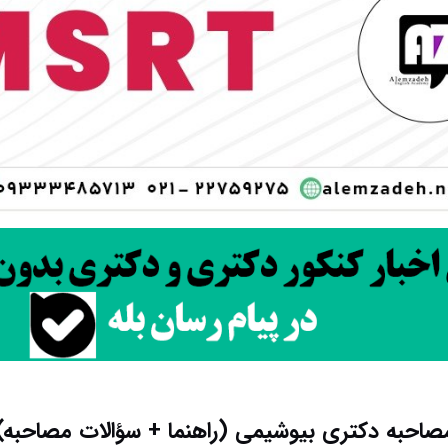
صاحبه دکتری بیوشیمی (راهنما + سؤالات مصاحبه)