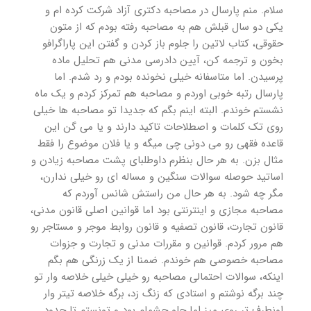
سلام. منم پارسال در مصاحبه دکتری آزاد شرکت کرده ام و
یکی دو سال قبلش هم به مصاحبه رفته بودم که از متون
حقوقی، کتاب لاتین را جلوم باز کردن و گفتن این پاراگرافو
بخون و ترجمه کن، آیین دادرسی مدنی هم تحلیل ماده
پرسیدن. اما متاسفانه خیلی نخونده بودم و رد شدم. اما
پارسال رتبه خوبی اوردم و مصاحبه هم تمرکز کردم و یک ماه
نشستم خوندم. البته اینم بگم که جدیدا تو مصاحبه ها خیلی
روی تک کلمات و اصطلاحات تاکید دارند و یا می گن این
قاعده فقهی رو می دونی چی میگه و یا فلان موضوع را فقط
مثال بزن. به هر حال بنظرم داوطلبای پشت مصاحبه زیادن و
اساتید حوصله سوالات سنگین و مساله ای رو خیلی ندارن،
مگر چه شود. به هر حال من راستش شانس آوردم که
مصاحبه مجازی و اینترنتی بود اما قوانین اصلی قانون مدنی،
قانون تجارت، قانون تصفیه و قانون روابط موجر و مستاجر رو
هم مرور کردم. قوانین و مقررات مدنی و تجارت و جزوات
مصاحبه خصوصی هم خوندم. ضمنا از یک زرنگی هم بگم
اینکه، سوالات احتمالی مصاحبه رو خیلی خیلی خلاصه وار تو
چند برگه نوشتم و استادی که زنگ زد، برگه خلاصه تیتر وار
اونطرف تر روی میز اما جلو چشمام بود و تونستم تا حدود