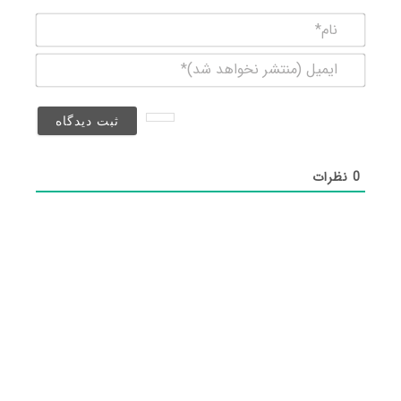
نام*
ایمیل
(منتشر
نخواهد
شد)*
0
نظرات