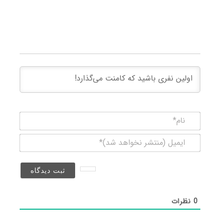
نام*
ایمیل
(منتشر
نخواهد
شد)*
0
نظرات