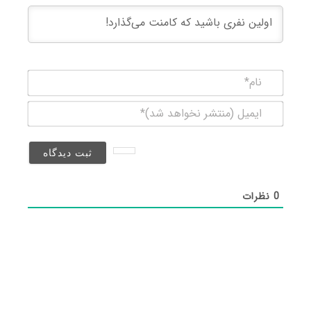
نام*
ایمیل
(منتشر
نخواهد
شد)*
0
نظرات