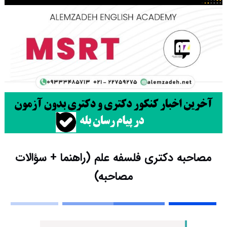
مصاحبه دکتری فلسفه علم (راهنما + سؤالات
مصاحبه)