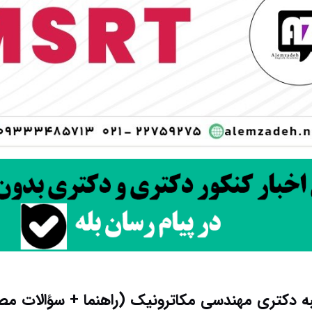
 دکتری مهندسی مکاترونیک (راهنما + سؤالات مص