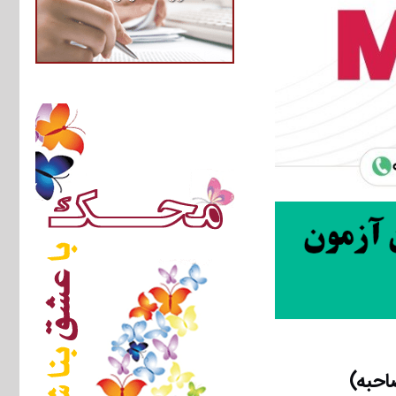
احبه)