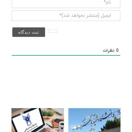
نام*
ایمیل
(منتشر
نخواهد
شد)*
0
نظرات