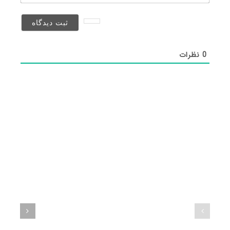
(منتشر
نخواهد
شد)*
0
نظرات