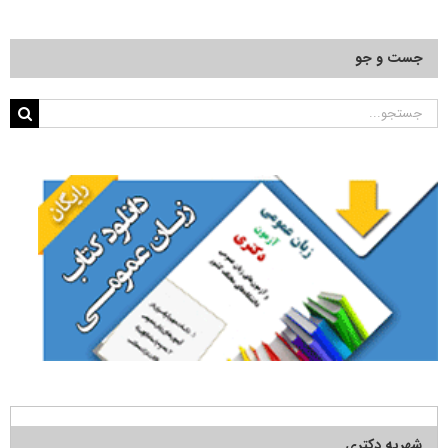
جست و جو
جستجو
برای:
شهریه دکتری