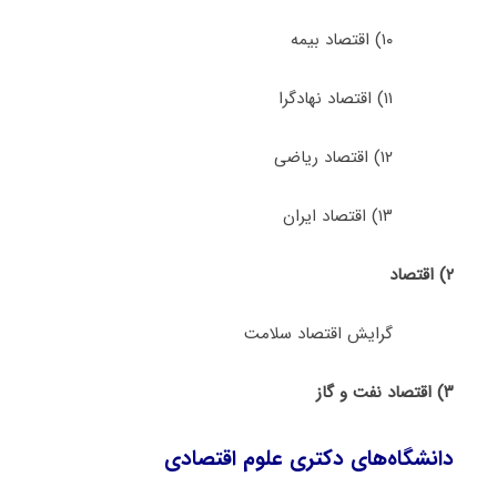
۱۰) اقتصاد بیمه
۱۱) اقتصاد نهادگرا
۱۲) اقتصاد ریاضی
۱۳) اقتصاد ایران
۲) اﻗﺘﺼﺎد
گرایش اﻗﺘﺼﺎد ﺳﻼﻣﺖ
۳) اقتصاد نفت و گاز
دانشگاه‌های دکتری ﻋﻠﻮم اﻗﺘﺼﺎدی