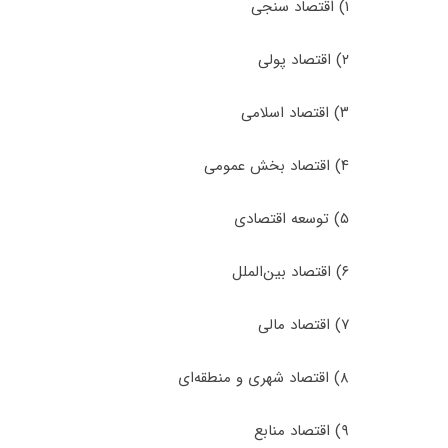
۱) اﻗﺘﺼﺎد سنجی
۲) اﻗﺘﺼﺎد پولی
۳) اﻗﺘﺼﺎد اسلامی
۴) اﻗﺘﺼﺎد ﺑﺨﺶ ﻋﻤﻮمی
۵) ﺗﻮﺳﻌﻪ اﻗﺘﺼﺎدی
۶) اﻗﺘﺼﺎد ﺑﻴﻦاﻟﻤﻠﻞ
۷) اﻗﺘﺼﺎد ﻣﺎلی
۸) اﻗﺘﺼﺎد ﺷﻬﺮی و ﻣﻨﻄﻘﻪای
۹) اﻗﺘﺼﺎد ﻣﻨﺎﺑﻊ