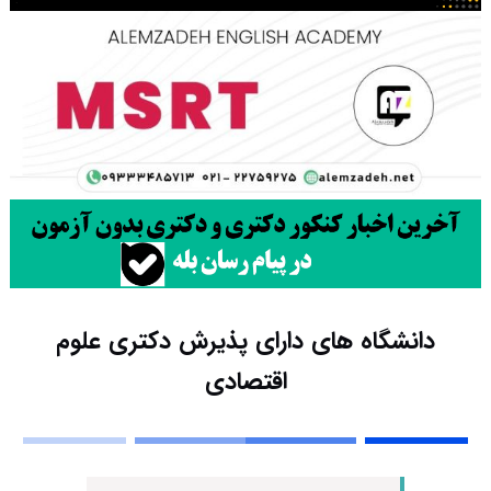
دانشگاه های دارای پذیرش دکتری ﻋﻠﻮم
اﻗﺘﺼﺎدی