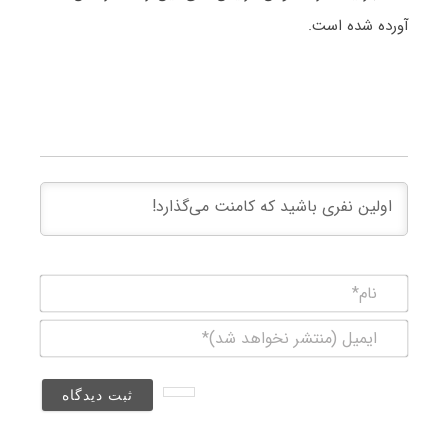
آورده شده است.
نام*
ایمیل
(منتشر
نخواهد
شد)*