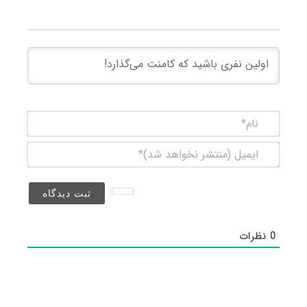
نام*
ایمیل
(منتشر
نخواهد
شد)*
0
نظرات