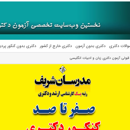
والات دکتری
دکتری بدون آزمون
دکتری خارج از کشور
دکتری بدون کنکور پرد
ه قبولی آزمون دکتری زﺑﺎن و ادﺑﻴﺎت انگلیسی