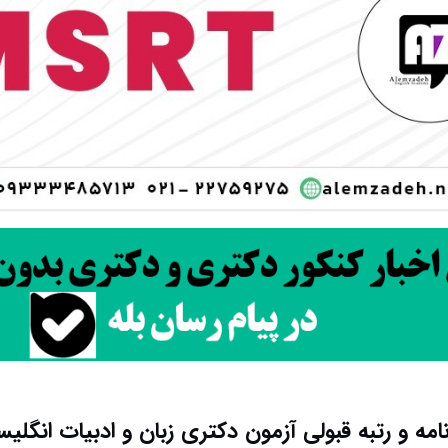
نامه و رتبه قبولی آزمون دکتری زﺑﺎن و ادﺑﻴﺎت انگلی