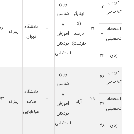
دروس
روان
۱۲
تخصصی
ایثارگر
شناسی
(۵
و
دانشگاه
استعداد
۲۱
–
۹۶
روزانه
۰
درصد
آموزش
تهران
تحصیلی
ظرفیت)
کودکان
استثنایی
زبان
۲۴
دروس
روان
۴۶
تخصصی
شناسی
دانشگاه
و
استعداد
۲۹
–
۶۳
آزاد
علامه
روزانه
۲۷
آموزش
تحصیلی
طباطبایی
کودکان
استثنایی
زبان
۳۸