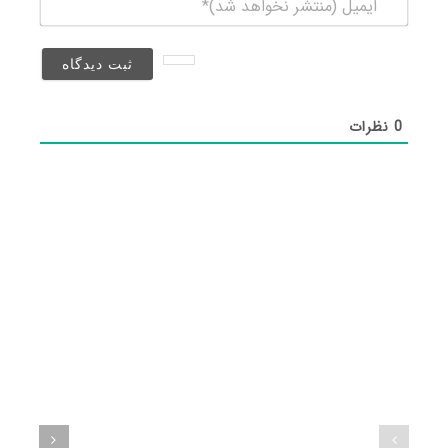
(منتشر
نخواهد
شد)*
0
نظرات