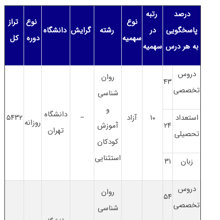
درصد
رتبه
نوع
نوع
تراز
پاسخگویی
در
رشته
گرایش
دانشگاه
سهمیه
دوره
کل
به هر درس
سهمیه
دروس
روان
۴۳
تخصصی
شناسی
و
دانشگاه
استعداد
۱۰
آزاد
–
۵۴۳۲
روزانه
۲۴
آموزش
تهران
تحصیلی
کودکان
استثنایی
زبان
۳۱
دروس
روان
۵۴
تخصصی
شناسی