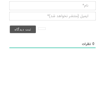
نام*
ایمیل
(منتشر
نخواهد
شد)*
0
نظرات