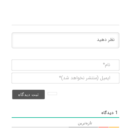
نام*
ایمیل
(منتشر
نخواهد
شد)*
1
دیدگاه
تازه‌ترین