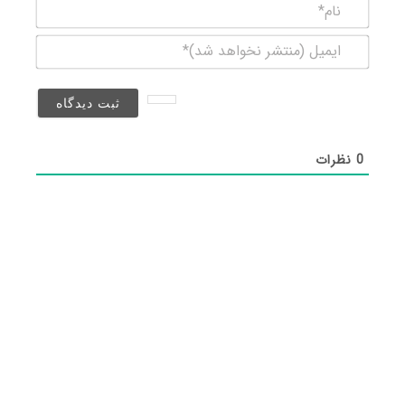
نام*
ایمیل
(منتشر
نخواهد
شد)*
0
نظرات