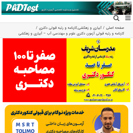
فتن
ه
حتوا
صفحه اصلی
آبیاری و زهکشی
,
کارنامه و رتبه قبولی دکتری
کارنامه و رتبه قبولی آزمون دکتری ﻋﻠﻮم و ﻣﻬﻨﺪسی آب – آبیاری و زهکشی