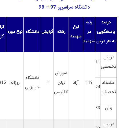
دانشگاه سراسری 97 – 98
درصد
رتبه
نوع
ترا
پاسخگویی
در
رشته
گرایش
دانشگاه
نوع دوره
سهمیه
کل
به هر درس
سهمیه
دروس
11
تخصصی
آموزش
دانشگاه
استعداد
119
آزاد
زبان
–
روزانه
315
24
خوارزمی
تحصیلی
انگلیسی
زبان
33
دروس