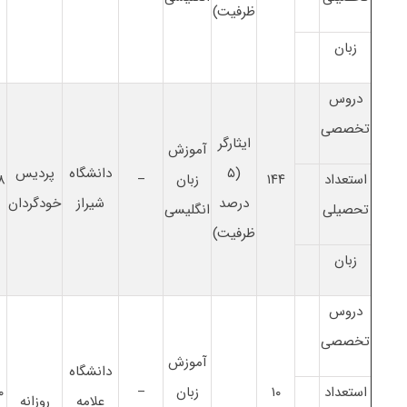
ظرفیت)
زبان
دروس
تخصصی
ایثارگر
آﻣﻮزش
(۵
دانشگاه
پردیس
استعداد
۱۴۴
زﺑﺎن
–
۸
درصد
شیراز
خودگردان
تحصیلی
انگلیسی
ظرفیت)
زبان
دروس
تخصصی
آﻣﻮزش
دانشگاه
استعداد
۱۰
زﺑﺎن
–
۰
علامه
روزانه