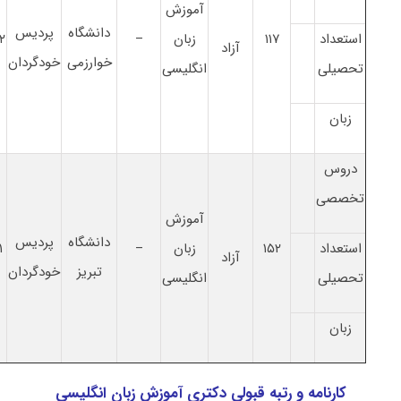
آﻣﻮزش
دانشگاه
پردیس
استعداد
۱۱۷
زﺑﺎن
–
۲
آزاد
خوارزمی
خودگردان
تحصیلی
انگلیسی
زبان
دروس
تخصصی
آﻣﻮزش
دانشگاه
پردیس
استعداد
۱۵۲
زﺑﺎن
–
۱
آزاد
تبریز
خودگردان
تحصیلی
انگلیسی
زبان
کارنامه و رتبه قبولی دکتری آﻣﻮزش زﺑﺎن انگلیسی