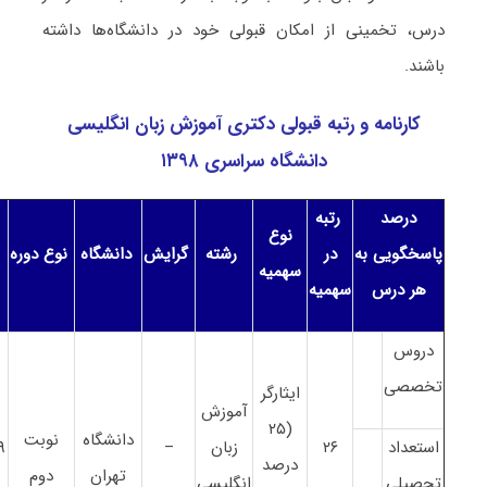
درس، تخمینی از امکان قبولی خود در دانشگاه‌ها داشته
باشند.
کارنامه و رتبه قبولی دکتری آﻣﻮزش زﺑﺎن انگلیسی
دانشگاه سراسری ۱۳۹۸
درصد
رتبه
نوع
ت
پاسخگویی به
در
رشته
گرایش
دانشگاه
نوع دوره
سهمیه
هر درس
سهمیه
دروس
تخصصی
ایثارگر
آﻣﻮزش
(۲۵
دانشگاه
نوبت
استعداد
۲۶
زﺑﺎن
–
۹
درصد
تهران
دوم
تحصیلی
انگلیسی