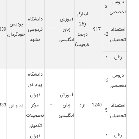
دروس
3
تخصصی
ایثارگر
آموزش
دانشگاه
(25
پردیس
استعداد
917
زبان
–
فردوسی
039
2-
درصد
خودگردان
تحصیلی
انگلیسی
مشهد
ظرفیت)
زبان
7
دانشگاه
دروس
13
پیام نور
تخصصی
آموزش
تهران
1249
آزاد
زبان
–
مرکز
پیام نور
833
استعداد
5
انگلیسی
تحصیلات
تحصیلی
تکمیلی
زبان
7
تهران