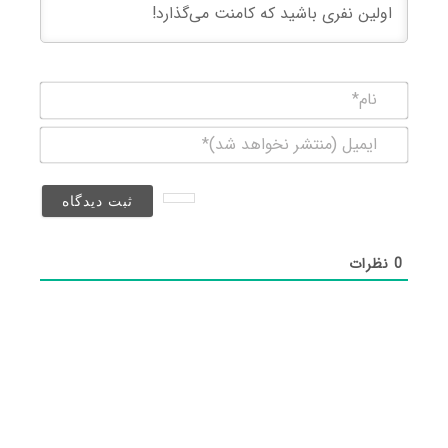
نام*
ایمیل
(منتشر
نخواهد
شد)*
0
نظرات