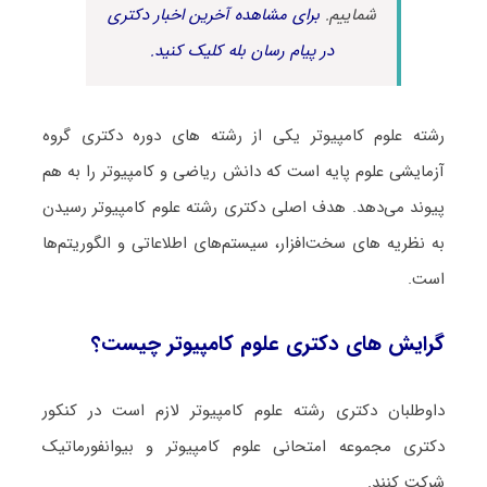
شماییم.
برای مشاهده آخرین اخبار دکتری
در پیام رسان بله کلیک کنید.
رشته ﻋﻠﻮم ﻛﺎﻣﭙﻴﻮﺗﺮ یکی از رشته های دوره دکتری گروه
آزمایشی علوم پایه است که دانش ریاضی و کامپیوتر را به هم
پیوند می‌دهد. هدف اصلی دکتری رشته ﻋﻠﻮم ﻛﺎﻣﭙﻴﻮﺗﺮ رسیدن
به نظریه های سخت‌افزار، سیستم‌های‌ اطلاعاتی‌ و الگوریتم‌ها
است.
گرایش های دکتری ﻋﻠﻮم ﻛﺎﻣﭙﻴﻮﺗﺮ چیست؟
داوطلبان دکتری رشته ﻋﻠﻮم ﻛﺎﻣﭙﻴﻮﺗﺮ لازم است در کنکور
دکتری مجموعه امتحانی ﻋﻠﻮم ﻛﺎﻣﭙﻴﻮﺗﺮ و بیوانفورماتیک
شرکت کنند.