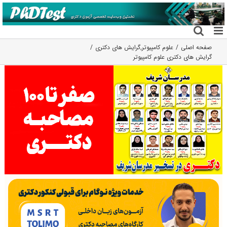
فتن
ه
حتوا
صفحه اصلی
علوم کامپیوتر
,
گرایش های دکتری
گرایش های دکتری ﻋﻠﻮم ﻛﺎﻣﭙﻴﻮﺗﺮ