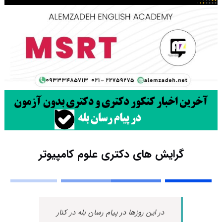
گرایش های دکتری ﻋﻠﻮم ﻛﺎﻣﭙﻴﻮﺗﺮ
در این روزها در پیام رسان بله در کنار