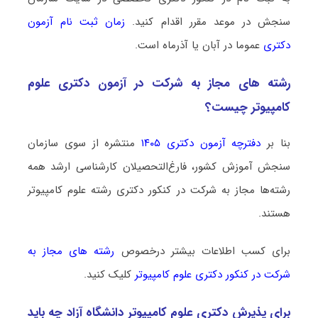
سنجش در موعد مقرر اقدام کنید.
زمان ثبت نام آزمون
دکتری
عموما در آبان یا آذرماه است.
رشته­ های مجاز به شرکت در آزمون دکتری ﻋﻠﻮم
ﻛﺎﻣﭙﻴﻮﺗﺮ چیست؟
بنا بر
دفترچه آزمون دکتری ۱۴۰۵
منتشره از سوی سازمان
سنجش آموزش کشور، فارغ‌التحصیلان کارشناسی ارشد همه
رشته‌ها مجاز به شرکت در کنکور دکتری رشته ﻋﻠﻮم ﻛﺎﻣﭙﻴﻮﺗﺮ
هستند.
برای کسب اطلاعات بیشتر درخصوص
رشته های مجاز به
شرکت در کنکور دکتری ﻋﻠﻮم ﻛﺎﻣﭙﻴﻮﺗﺮ
کلیک کنید.
برای پذیرش دکتری ﻋﻠﻮم ﻛﺎﻣﭙﻴﻮﺗﺮ دانشگاه آزاد چه باید