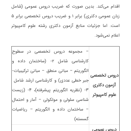
اقدام می‌کند. بدین صورت که ضریب دروس عمومی (شامل
زبان عمومی دکتری) برابر ۱ و ضریب دروس تخصصی برابر ۵
است. اما جزئیات منابع آزمون دکتری رشته ﻋﻠﻮم ﻛﺎﻣﭙﻴﻮﺗﺮ
اعلام نمی‌شود.
– مجموعه دروس تخصصی در سطوح
کارشناسی شامل ۲- (ساختمان داده و
الگوریتم – مبانی منطق – مبانی ترکیبیات-
دروس تخصصی
جبر خطی عددی) و کارشناسی ارشد شامل
آزمون دکتری
۳- (نظریه الگوریتم پیشرفته)، ۴- (زیست
ﻋﻠﻮم ﻛﺎﻣﭙﻴﻮﺗﺮ
شناسی سلولی و مولکولی – آمار و احتمال
– ساختمان داده و الگوریتم – ریاضیات
گسسته)
دروس عمومی