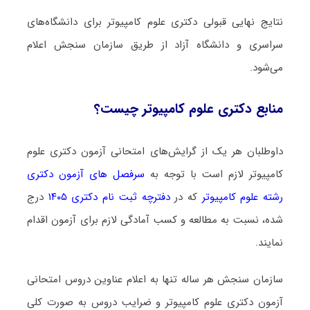
نتایج نهایی قبولی دکتری ﻋﻠﻮم ﻛﺎﻣﭙﻴﻮﺗﺮ برای دانشگاه‌های
سراسری و دانشگاه آزاد از طریق سازمان سنجش اعلام
می‌شود.
منابع دکتری ﻋﻠﻮم ﻛﺎﻣﭙﻴﻮﺗﺮ چیست؟
داوطلبان هر یک از گرایش‌های امتحانی آزمون دکتری ﻋﻠﻮم
ﻛﺎﻣﭙﻴﻮﺗﺮ لازم است با توجه به
سرفصل های آزمون دکتری
رشته ﻋﻠﻮم ﻛﺎﻣﭙﻴﻮﺗﺮ
که در
دفترچه ثبت نام دکتری ۱۴۰۵
درج
شده، نسبت به مطالعه و کسب آمادگی لازم برای آزمون اقدام
نمایند.
سازمان سنجش هر ساله تنها به اعلام عناوین دروس امتحانی
آزمون دکتری ﻋﻠﻮم ﻛﺎﻣﭙﻴﻮﺗﺮ و ضرایب دروس به صورت کلی