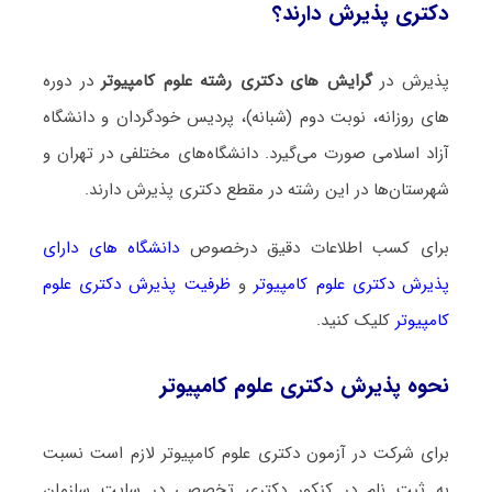
دکتری پذیرش دارند؟
پذیرش در
گرایش های دکتری رشته ﻋﻠﻮم ﻛﺎﻣﭙﻴﻮﺗﺮ
در دوره
های روزانه، نوبت دوم (شبانه)، پردیس خودگردان و دانشگاه
آزاد اسلامی صورت می‌گیرد. دانشگاه‌های مختلفی در تهران و
شهرستان‌ها در این رشته در مقطع دکتری پذیرش دارند.
برای کسب اطلاعات دقیق درخصوص
دانشگاه های دارای
پذیرش دکتری ﻋﻠﻮم ﻛﺎﻣﭙﻴﻮﺗﺮ
و
ظرفیت پذیرش دکتری ﻋﻠﻮم
ﻛﺎﻣﭙﻴﻮﺗﺮ
کلیک کنید.
نحوه پذیرش دکتری ﻋﻠﻮم ﻛﺎﻣﭙﻴﻮﺗﺮ
برای شرکت در آزمون دکتری ﻋﻠﻮم ﻛﺎﻣﭙﻴﻮﺗﺮ لازم است نسبت
به ثبت نام در کنکور دکتری تخصصی در سایت سازمان