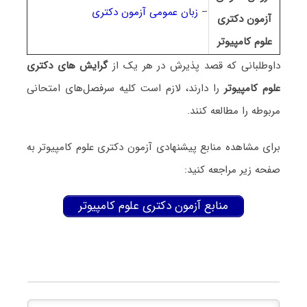
–
زبان عمومی آزمون دکتری
آزمون دکتری
ﻋﻠﻮم ﻛﺎﻣﭙﻴﻮﺗﺮ
داوطلبانی که قصد پذیرش در هر یک از
گرایش های دکتری
ﻋﻠﻮم ﻛﺎﻣﭙﻴﻮﺗﺮ
را دارند، لازم است کلیه سرفصل‌های امتحانی
مربوطه را مطالعه کنند.
برای مشاهده منابع پیشنهادی آزمون دکتری ﻋﻠﻮم ﻛﺎﻣﭙﻴﻮﺗﺮ به
صفحه زیر مراجعه کنید:
منابع آزمون دکتری ﻋﻠﻮم ﻛﺎﻣﭙﻴﻮﺗﺮ