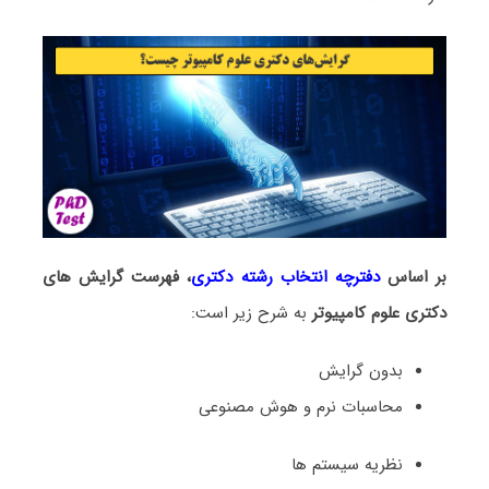
بر اساس
دفترچه انتخاب رشته دکتری
، فهرست گرایش های
دکتری ﻋﻠﻮم ﻛﺎﻣﭙﻴﻮﺗﺮ
به شرح زیر است:
بدون گرایش
محاسبات نرم و هوش مصنوعی
نظریه سیستم ها