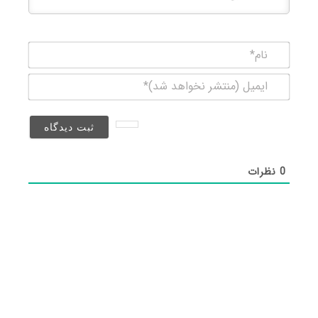
نام*
ایمیل
(منتشر
نخواهد
شد)*
0
نظرات