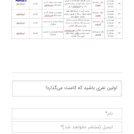
نام*
ایمیل
(منتشر