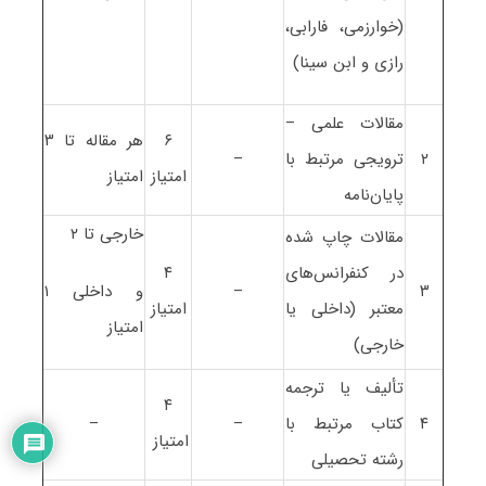
(خوارزمی، فارابی،
رازی و ابن سینا)
مقالات علمی –
۶
هر مقاله تا ۳
۲
ترویجی مرتبط با
–
امتیاز
امتیاز
پایان‌نامه
خارجی تا ۲
مقالات چاپ شده
در کنفرانس‌های
۴
۳
–
و داخلی ۱
معتبر (داخلی یا
امتیاز
امتیاز
خارجی)
تألیف یا ترجمه
۴
۴
کتاب مرتبط با
–
–
امتیاز
رشته تحصیلی