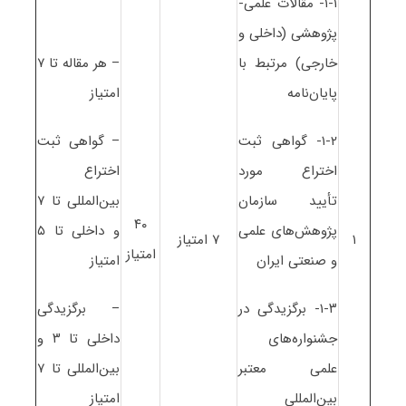
۱-۱- مقالات علمی-
پژوهشی (داخلی و
خارجی) مرتبط با
– هر مقاله تا ۷
پایان‌نامه
امتیاز
۱-۲- گواهی ثبت
– گواهی ثبت
اختراع مورد
اختراع
تأیید سازمان
بین‌المللی تا ۷
۴۰
پژوهش‌های علمی
و داخلی تا ۵
۱
۷ امتیاز
امتیاز
و صنعتی ایران
امتیاز
۱-۳- برگزیدگی در
– برگزیدگی
جشنواره‌های
داخلی تا ۳ و
علمی معتبر
بین‌المللی تا ۷
بین‌المللی
امتیاز