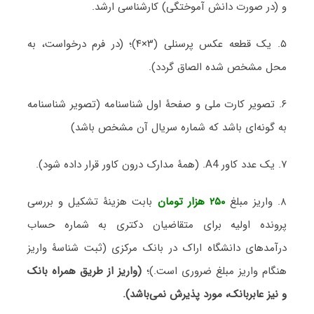
و (در صورت دانش آموختگی) کارشناسی ارشد.
۵. یک قطعه عکس پرسنلی (۳×۴)؛ (در فرم درخواست، به
محل مشخص شده الصاق گردد).
۶. تصویر کارت ملی و صفحۀ اول شناسنامه (تصویر شناسنامه
به گونه‌ای باشد که شماره سریال آن مشخص باشد)
۷. یک عدد کاور A4. (همۀ مدارک درون کاور قرار داده شود).
۸. واریز مبلغ
۲۵۰ هزار تومان
بابت هزینۀ تشکیل و بررسی
پرونده اولیه برای متقاضیان دکتری به شماره حساب
درآمدهای دانشگاه اراک در بانک مرکزی (ثبت شناسۀ واریز
هنگام واریز مبلغ ضروری است.)؛
(واریز از طریق همراه بانک
و نیز عابربانک، مورد پذیرش نمی‌باشد).