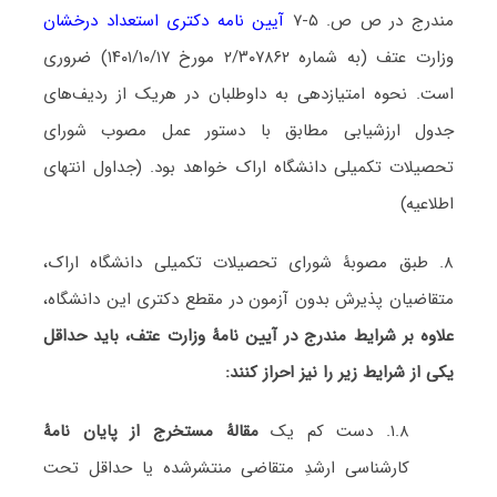
مندرج در ص ص. ۵-۷
آیین نامه دکتری استعداد درخشان
وزارت عتف (به شماره ۲/۳۰۷۸۶۲ مورخ ۱۴۰۱/۱۰/۱۷) ضروری
است. نحوه امتیازدهی به داوطلبان در هریک از ردیف‌های
جدول ارزشیابی مطابق با دستور عمل مصوب شورای
تحصیلات تکمیلی دانشگاه اراک خواهد بود. (جداول انتهای
اطلاعیه)
۸. طبق مصوبۀ شورای تحصیلات تکمیلی دانشگاه اراک،
متقاضیان پذیرش بدون آزمون در مقطع دکتری این دانشگاه،
علاوه بر شرایط مندرج در آیین نامۀ وزارت عتف، باید حداقل
یکی از شرایط زیر را نیز احراز کنند:
۱.۸. دست کم یک
مقالۀ مستخرج از پایان نامۀ
کارشناسی ارشدِ متقاضی منتشرشده یا حداقل تحت