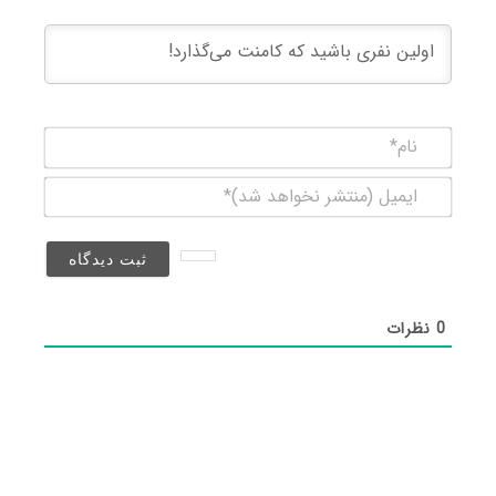
نام*
ایمیل
(منتشر
نخواهد
شد)*
0
نظرات