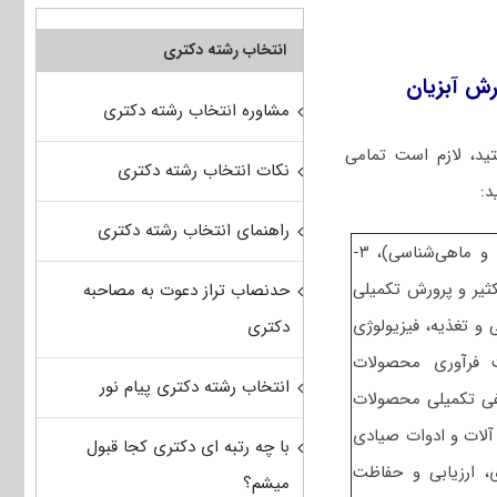
انتخاب رشته دکتری
رش آبزیان
مشاوره انتخاب رشته دکتری
ید، لازم است تمامی
نکات انتخاب رشته دکتری
د:
راهنمای انتخاب رشته دکتری
– مجموعه دروس تخصصی در سطح کارشناسی شامل ۲- (اکولوژی و ماهی‌شناسی)، ۳-
ا و اقیانوس شناسی) و کارشناسی ارشد شامل ۴- (تکثیر و پرورش تکمیلی
حدنصاب تراز دعوت به مصاحبه
 و تغذیه، فیزیولوژی
دکتری
یریت فرآوری محصولات
انتخاب رشته دکتری پیام نور
کیفی تکمیلی محصولات
یی آلات و ادوات صیادی
با چه رتبه ای دکتری کجا قبول
لوژی، ارزیابی و حفاظت
میشم؟