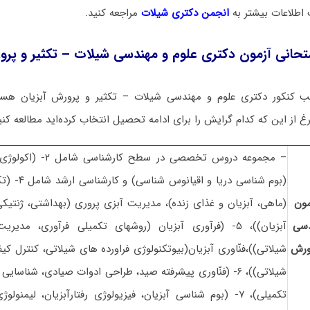
 اطلاعات بیشتر به
انجمن دکتری شیلات
مراجعه کنید.
حانی آزمون دکتری علوم و مهندسی شیلات – تکثیر و پرو
ب کنکور دکتری علوم و مهندسی شیلات – تکثیر و پرورش آبزیان هست
غ از این که کدام گرایش را برای ادامه تحصیل انتخاب کرده‌اید مطالعه کنی
(بوم شناسی دری
ون
(ماهی، آبزیان و غذای زنده)، مدیریت آبزی پروری (بهداشتی، ژنتیکی
دسی
آبزیان))، ۵- (فرآوری آبزیان (روشهای تکمیلی فرآوری، مد
ورش
شیلاتی))،فنّاوری آبزیان(بیوتکنولوژی فراورده های شیلاتی، کنترل 
شیلاتی))، ۶- (فنّاوری پیشرفته صید، طراحی ادوات صیادی، شناسا
تکمیلی)، ۷- (بوم شناسی آبزیان، فیزیولوژی رفتارآبزیان، لیمنو