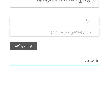
نام*
ایمیل
(منتشر
نخواهد
شد)*
0
نظرات