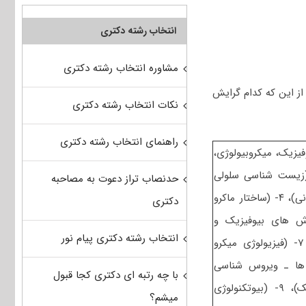
انتخاب رشته دکتری
مشاوره انتخاب رشته دکتری
از این که کدام گرایش
نکات انتخاب رشته دکتری
راهنمای انتخاب رشته دکتری
سی شامل ۲- (بیوشیمی، بیوفیزیک، میکروبیولوژی،
ست‌شناسی سلولی و مولکولی) و کارشناسی ارشد شامل ۳- (زیست شناسی سلولی
حدنصاب تراز دعوت به مصاحبه
پیشرفته- زیست شناسی مولکولی پیشرفته- فرایندهای تنظیمی و ترارسانی)، ۴- (ساختار ماکرو
دکتری
سم – روش های بیوفیزیک و
انتخاب رشته دکتری پیام نور
بیوشیمی)، ۶- (سیتو ژنتیک – ژنتیک مولکولی ـ- مهندسی ژنتیک)، ۷- (فیزیولوژی میکرو
 ها ـ ویروس شناسی
با چه رتبه ای دکتری کجا قبول
پیشرفته)، ۸- (بیوفیزیک (سلولی، پرتوی، مولکولی) ـ- بیوترمودینامیک)، ۹- (بیوتکنولوژی
میشم؟