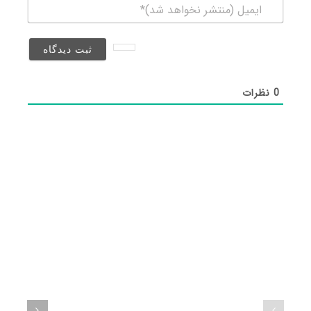
ایمیل
(منتشر
نخواهد
شد)*
0
نظرات