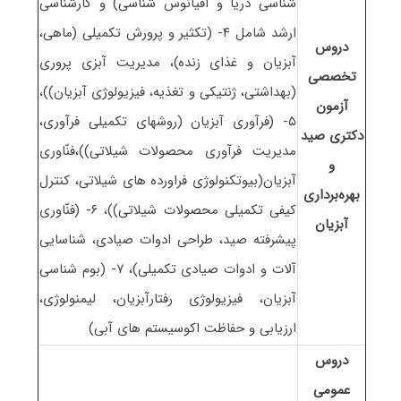
شناسی دریا و اقیانوس شناسی) و کارشناسی
ارشد شامل ۴- (تکثیر و پرورش تکمیلی (ماهی،
دروس
آبزیان و غذای زنده)، مدیریت آبزی پروری
تخصصی
(بهداشتی، ژنتیکی و تغذیه، فیزیولوژی آبزیان))،
آزمون
۵- (فرآوری آبزیان (روشهای تکمیلی فرآوری،
دکتری صید
مدیریت فرآوری محصولات شیلاتی))،فنّاوری
و
آبزیان(بیوتکنولوژی فراورده های شیلاتی، کنترل
بهره‌برداری
کیفی تکمیلی محصولات شیلاتی))، ۶- (فنّاوری
آبزیان
پیشرفته صید، طراحی ادوات صیادی، شناسایی
آلات و ادوات صیادی تکمیلی)، ۷- (بوم شناسی
آبزیان، فیزیولوژی رفتارآبزیان، لیمنولوژی،
ارزیابی و حفاظت اکوسیستم های آبی)
دروس
عمومی