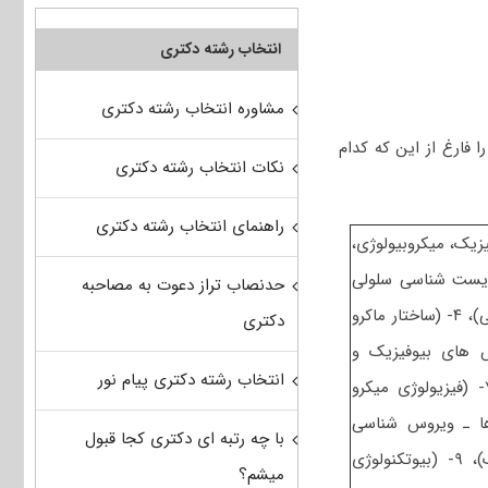
انتخاب رشته دکتری
مشاوره انتخاب رشته دکتری
فارغ از این که کدام
نکات انتخاب رشته دکتری
راهنمای انتخاب رشته دکتری
شامل ۲- (بیوشیمی، بیوفیزیک، میکروبیولوژی،
ناسی سلولی و مولکولی) و کارشناسی ارشد شامل ۳- (زیست شناسی سلولی
حدنصاب تراز دعوت به مصاحبه
پیشرفته- زیست شناسی مولکولی پیشرفته- فرایندهای تنظیمی و ترارسانی)، ۴- (ساختار ماکرو
دکتری
م – روش های بیوفیزیک و
انتخاب رشته دکتری پیام نور
بیوشیمی)، ۶- (سیتو ژنتیک – ژنتیک مولکولی ـ- مهندسی ژنتیک)، ۷- (فیزیولوژی میکرو
ها ـ ویروس شناسی
با چه رتبه ای دکتری کجا قبول
پیشرفته)، ۸- (بیوفیزیک (سلولی، پرتوی، مولکولی) ـ- بیوترمودینامیک)، ۹- (بیوتکنولوژی
میشم؟