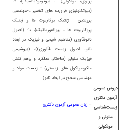
پرتوی، مولکولی) ـ- بیوترمودینامیک)، ۹-
(بیوتکنولوژی فراورده های تخمیر ـ-مهندسی
پروتئین – ژنتیک یوکاریوت ها و ژنتیک
پروکاریوت ها ـ بیوانفورماتیک)، ۱۰- (اصول
نانوفنّاوری (مفاهیم شیمی و فیزیک در ابعاد
نانو، اصول زیست فنّاوری))، (بیوشیمی
فیزیک سلولی (ساختار، عملکرد و برهم کنش
ماکرومولکول های زیستی) – زیست مواد و
مهندسی سطح در ابعاد نانو)
دروس عمومی
آزمون دکتری
–
زبان عمومی آزمون دکتری
زیست‌شناسی
سلولی و
مولکولی