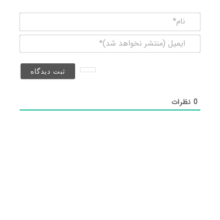
نام*
ایمیل
(منتشر
نخواهد
شد)*
0
نظرات