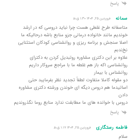
پاسخ
سمانه
فروردین ۲۵, ۱۴۰۴ ۱:۳۰ ق٫ظ
متاسفانه طرح غلطی هست چرا نباید دروسی که در ارشد
خوندیم مانند خانواده درمانی جزو منابع باشه درحالیکه ما
اصلا سنجش و برنامه ریزی و روانشناسی کودکان استثنایی
نخ‌ندبم
علاوه بر ابن دکتری مشاوره روتبدیل کردن به دکترای
روانشناسی ۱که باز هم غلطه ما با مراجع سروکار داریم
روانشناس با بیمار
دو مقوله کاملا متفاوت لطفاً تجدید نظر بفرمایبد حتی
اساتیدما هم دروس دیگه ای خوندن ورشته دکتری مشاوره
دادن
دروس با خوانده های ما مطابقت ندارد منابع روما نگذروندیم
پاسخ
فاطمه رستگاری
فروردین ۲۵, ۱۴۰۴ ۱:۱۷ ق٫ظ
سلام