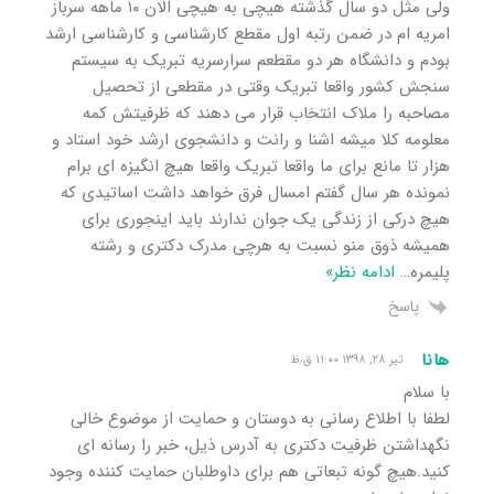
ولی مثل دو سال گذشته هیچی به هیچی الان ۱۰ ماهه سرباز
امریه ام در ضمن رتبه اول مقطع کارشناسی و کارشناسی ارشد
بودم و دانشگاه هر دو مقطعم سرارسریه تبریک به سیستم
سنجش کشور واقعا تبریک وقتی در مقطعی از تحصیل
مصاحبه را ملاک انتخاب قرار می دهند که ظرفیتش کمه
معلومه کلا میشه اشنا و رانت و دانشجوی ارشد خود استاد و
هزار تا مانع برای ما واقعا تبریک واقعا هیچ انگیزه ای برام
نمونده هر سال گفتم امسال فرق خواهد داشت اساتیدی که
هیچ درکی از زندگی یک جوان ندارند باید اینجوری برای
همیشه ذوق منو نسبت به هرچی مدرک دکتری و رشته
پلیمره
…
ادامه نظر»
پاسخ
هانا
تیر ۲۸, ۱۳۹۸ ۱۱:۰۰ ق٫ظ
با سلام
لطفا با اطلاع رسانی به دوستان و حمایت از موضوع خالی
نگهداشتن ظرفیت دکتری به آدرس ذیل، خبر را رسانه ای
کنید.هیچ گونه تبعاتی هم برای داوطلبان حمایت کننده وجود