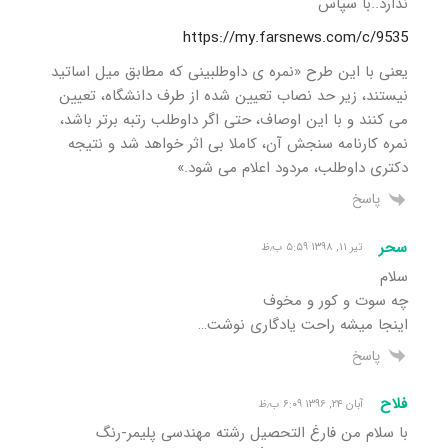
ندارد..با سپاس
https://my.farsnews.com/c/9535
یعنی با این طرح «نمره ی داوطلبینی که مطابق میل اساتید
نیستند، زیر حد نصاب تعیین شده از طرف دانشگاه، تعیین
می کنند و با این اوصاف، حتی اگر داوطلب رتبه برتر باشد،
نمره کارنامه سنجش آن، کاملا بی اثر خواهد شد و نتیجه
دکتری داوطلب، مردود اعلام می شود.»
پاسخ
سحر
تیر ۱۱, ۱۳۹۸ ۵:۵۹ ب٫ظ
سلام
چه سوت و کور و مخوف
اینجا میشه راحت یادگاری نوشت…
پاسخ
فلاح
آبان ۲۴, ۱۳۹۶ ۶:۰۹ ب٫ظ
با سلام من فارغ التحصیل رشته مهندسی پلیمر-رنگ