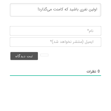
نام*
ایمیل
(منتشر
نخواهد
شد)*
0
نظرات