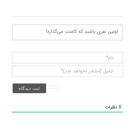
نام*
ایمیل
(منتشر
نخواهد
شد)*
0
نظرات