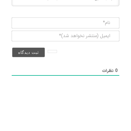
نام*
ایمیل
(منتشر
نخواهد
شد)*
0
نظرات