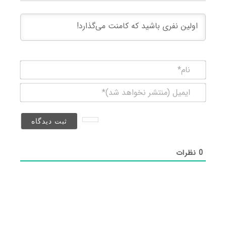
نام*
ایمیل
(منتشر
نخواهد
شد)*
0
نظرات