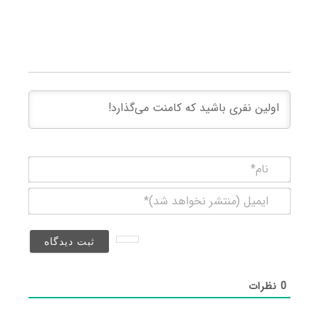
نام*
ایمیل
(منتشر
نخواهد
شد)*
0
نظرات