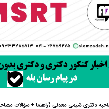
حبه دکتری شیمی معدنی (راهنما + سؤالات مصاحب