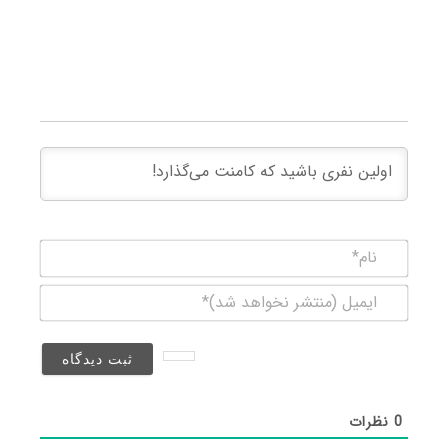
نام*
ایمیل
(منتشر
نخواهد
شد)*
0
نظرات