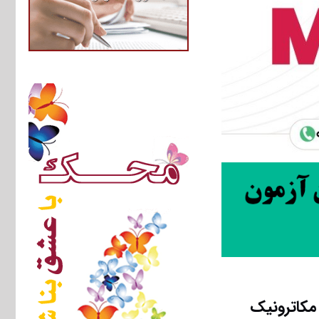
ﻣﻜﺎﺗﺮونیک