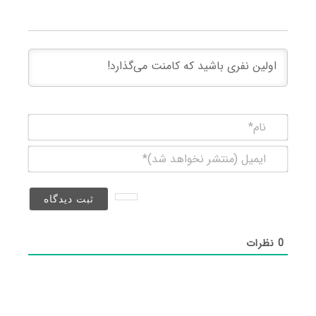
نام*
ایمیل
(منتشر
نخواهد
شد)*
0
نظرات