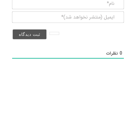
نام*
ایمیل
(منتشر
نخواهد
شد)*
0
نظرات