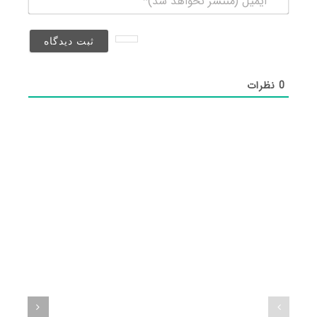
(منتشر
نخواهد
شد)*
0
نظرات